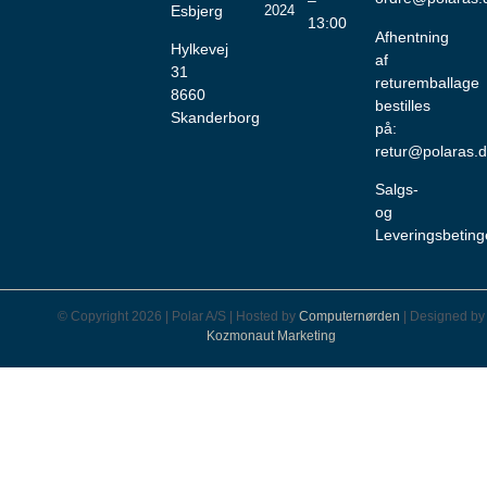
Esbjerg
2024
13:00
Afhentning
Hylkevej
af
31
returemballage
8660
bestilles
Skanderborg
på:
retur@polaras.
Salgs-
og
Leveringsbeting
© Copyright 2026 | Polar A/S | Hosted by
Computernørden
| Designed by
Kozmonaut Marketing