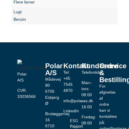
Flere farver
Lugt
Benzin
Polar
Kontakt
Kundeservice
Ordre
A/S
&
Tel:
Telefontider:
Polar
Bestillin
+45
Mådevej
A/S
Man–
7545
80
For
tors:
CVR:
4870
6705
afgivelse
08:00
33036566
Esbjerg
af
info@polaras.dk
–
Ø
ordre
16:00
kan vi
LinkedIn
Brolæggervej
kontaktes
Fredag:
16
ESG
på:
08:00
6710
Rapport
ordre@polaras.
–