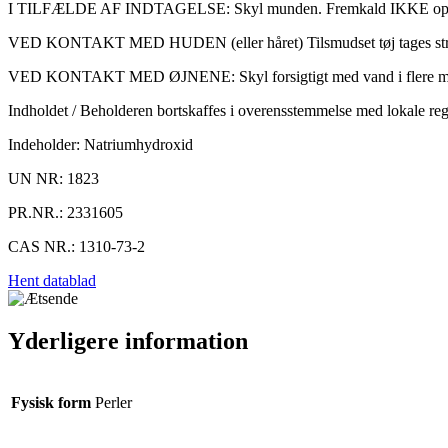
I TILFÆLDE AF INDTAGELSE: Skyl munden. Fremkald IKKE opk
VED KONTAKT MED HUDEN (eller håret) Tilsmudset tøj tages str
VED KONTAKT MED ØJNENE: Skyl forsigtigt med vand i flere minutter.
Indholdet / Beholderen bortskaffes i overensstemmelse med lokale reg
Indeholder: Natriumhydroxid
UN NR: 1823
PR.NR.: 2331605
CAS NR.: 1310-73-2
Hent datablad
Yderligere information
Fysisk form
Perler