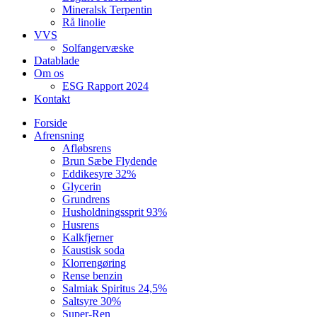
Mineralsk Terpentin
Rå linolie
VVS
Solfangervæske
Datablade
Om os
ESG Rapport 2024
Kontakt
Forside
Afrensning
Afløbsrens
Brun Sæbe Flydende
Eddikesyre 32%
Glycerin
Grundrens
Husholdningssprit 93%
Husrens
Kalkfjerner
Kaustisk soda
Klorrengøring
Rense benzin
Salmiak Spiritus 24,5%
Saltsyre 30%
Super-Ren