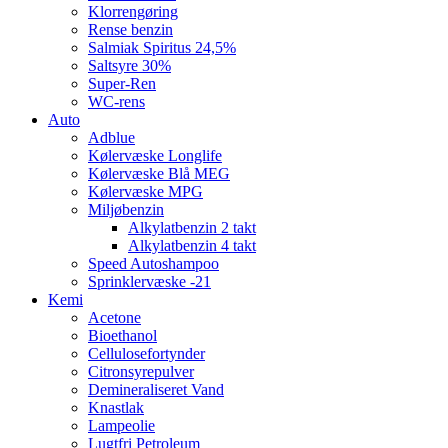
Klorrengøring
Rense benzin
Salmiak Spiritus 24,5%
Saltsyre 30%
Super-Ren
WC-rens
Auto
Adblue
Kølervæske Longlife
Kølervæske Blå MEG
Kølervæske MPG
Miljøbenzin
Alkylatbenzin 2 takt
Alkylatbenzin 4 takt
Speed Autoshampoo
Sprinklervæske -21
Kemi
Acetone
Bioethanol
Cellulosefortynder
Citronsyrepulver
Demineraliseret Vand
Knastlak
Lampeolie
Lugtfri Petroleum