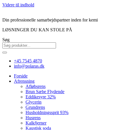
Videre til indhold
Din professionelle samarbejdspartner inden for kemi
LØSNINGER DU KAN STOLE PÅ
Søg
+45 7545 4870
info@polaras.dk
Forside
Afrensning
Afløbsrens
Brun Sæbe Flydende
Eddikesyre 32%
Glycerin
Grundrens
Husholdningssprit 93%
Husrens
Kalkfjerner
Kaustisk soda