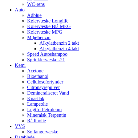
WC-rens
Auto
Adblue
Kølervæske Longlife
Kølervæske Blå MEG
Kølervæske MPG
Miljøbenzin
Alkylatbenzin 2 takt
Alkylatbenzin 4 takt
Speed Autoshampoo
Sprinklervæske -21
Kemi
Acetone
Bioethanol
Cellulosefortynder
Citronsyrepulver
Demineraliseret Vand
Knastlak
Lampeolie
Lugtfri Petroleum
Mineralsk Terpentin
Rå linolie
VVS
Solfangervæske
Datablade